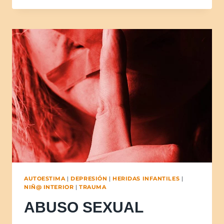
AUTOESTIMA
|
DEPRESIÓN
|
HERIDAS INFANTILES
|
NIÑ@ INTERIOR
|
TRAUMA
ABUSO SEXUAL