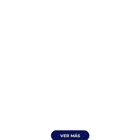
enero 9, 2026
Privilegio y Contexto: una mirada
gestáltica.
NO TODAS LAS PERSONAS PARTEN DEL MISMO
LUGAR. En...
LEER MÁS
VER MÁS