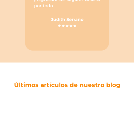
por todo
haberl
en mi
GRACIA
Judith Serrano
★★★★★
Últimos artículos de nuestro blog