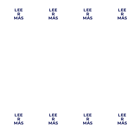
idual
a
til
ntes
LEE
LEE
LEE
LEE
R
R
R
R
MÁS
MÁS
MÁS
MÁS
Tera
Depe
pia
nden
Tera
en la
Tera
cia
pia
mate
pia
emo
en el
rnida
famil
cion
duel
d
iar
al
o
LEE
LEE
LEE
LEE
R
R
R
R
MÁS
MÁS
MÁS
MÁS