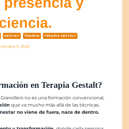
 presencia y
ciencia.
GESTALT
TERAPIA
TERAPIA GESTALT
ciembre 11, 2025
rmación en Terapia Gestalt?
 Granollers no es una formación convencional,
ción
que va mucho más allá de las técnicas.
enestar no viene de fuera, nace de dentro.
ento y transformación,
do
nde cada persona,