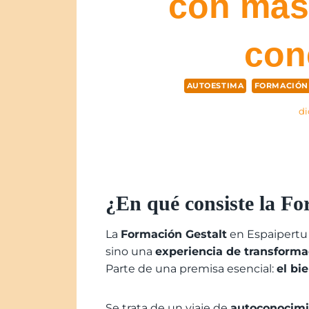
con más
con
AUTOESTIMA
FORMACIÓN
di
¿En qué consiste la Fo
La
Formación Gestalt
en Espaipertu
sino una
experiencia de transforma
Parte de una premisa esencial:
e
l bi
Se trata de un viaje de
autoconocimi