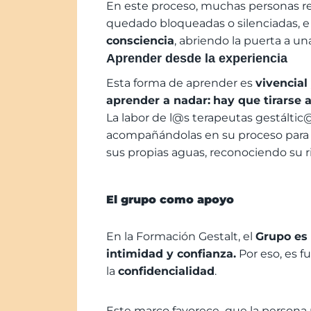
En este proceso, muchas personas r
quedado bloqueadas o silenciadas, e
consciencia
, abriendo la puerta a u
Aprender desde la experiencia
Esta forma de aprender es
vivencial
aprender a nadar:
hay que tirarse 
La labor de l@s terapeutas gestáltic@
acompañándolas en su proceso para 
sus propias aguas, reconociendo su r
El grupo como apoyo
En la Formación Gestalt, el
Grupo es 
intimidad y confianza.
Por eso, es 
la
confidencialidad
.
Este marco favorece que la person