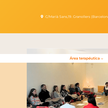
C/Marià Sans,19. Granollers (Barcel
Área terapéutica