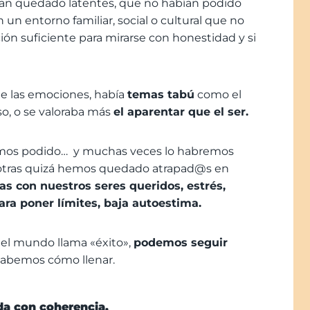
bían quedado latentes, que no habían podido
un entorno familiar, social o cultural que no
ción suficiente para mirarse con honestidad y si
de las emociones, había
temas tabú
como el
caso, o se valoraba más
el aparentar que el ser.
mos podido…
y muchas veces lo habremos
 otras quizá hemos quedado atrapad@s en
as con nuestros seres queridos, estrés,
 para poner límites, baja autoestima.
el mundo llama «éxito»,
podemos seguir
sabemos cómo llenar.
vida con coherencia.