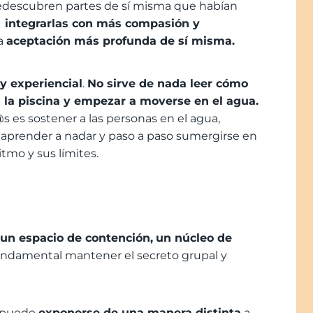
edescubren partes de sí misma que habían
integrarlas con más compasión y
na
aceptación más profunda de sí misma.
 y experiencial
.
No sirve de nada leer cómo
a la piscina y empezar a moverse en el agua.
s es sostener a las personas en el agua,
aprender a nadar y paso a paso sumergirse en
itmo y sus límites.
un espacio de contención,
un núcleo de
fundamental mantener el secreto grupal y
a puede
exponerse de una manera distinta
a