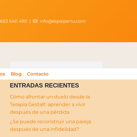
663 640 490
|
info@espaipertu.com
os
Blog
Contacto
ENTRADAS RECIENTES
Cómo afrontar un duelo desde la
Terapia Gestalt: aprender a vivir
después de una pérdida
¿Se puede reconstruir una pareja
después de una infidelidad?