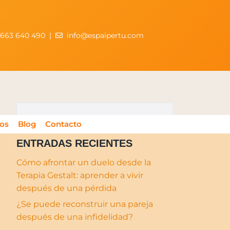
663 640 490
|
info@espaipertu.com
os
Blog
Contacto
ENTRADAS RECIENTES
Cómo afrontar un duelo desde la
Terapia Gestalt: aprender a vivir
después de una pérdida
¿Se puede reconstruir una pareja
después de una infidelidad?