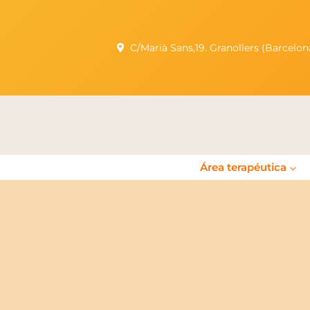
C/Marià Sans,19. Granollers (Barcel
Área terapéutica