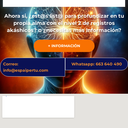
Ahora si, ¿est@s list@ para profundizar en tu
propia alma con el nivel 2 de registros
akáshicos? o ¿necesitas más información?
+ INFORMACIÓN
Correo:
Whatsapp: 663 640 490
info@espaipertu.com