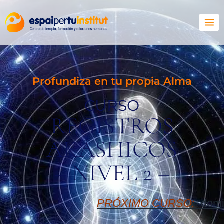
Profundiza en tu propia Alma
CURSO
REGISTROS
AKÁSHICOS
– NIVEL 2 –
PRÓXIMO CURSO:
domi